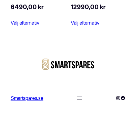
Det
Det
Prisinterva
6490,00
kr
12990,00
kr
ursprungliga
nuvarande
11990,00 k
Välj alternativ
Välj alternativ
priset
priset
till
var:
är:
12990,00 
8990,00 kr.
6490,00 kr.
Instagra
Faceb
Smartspares.se