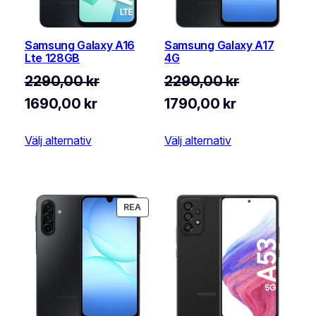
Samsung Galaxy A16
Samsung Galaxy A17
Lte 128GB
4G
2290,00
kr
2290,00
kr
Det
Det
Det
Det
1690,00
kr
1790,00
kr
ursprungliga
nuvarande
ursprungliga
nuvarande
Välj alternativ
Välj alternativ
priset
priset
priset
priset
var:
är:
var:
är:
2290,00 kr.
1690,00 kr.
2290,00 kr.
1790,00 kr.
PRODUKTER
REA
PÅ
REA