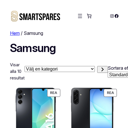
Instagra
Faceb
Hem
/ Samsung
Samsung
Visar
Sortera ef
Välj
alla 10
en
resultat
kategori
PRODUKTER
PRODU
REA
REA
PÅ
PÅ
REA
REA