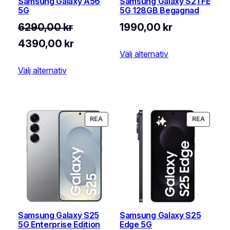
Samsung Galaxy A56
Samsung Galaxy S21 FE
5G
5G 128GB Begagnad
6290,00
kr
1990,00
kr
Det
Det
4390,00
kr
Välj alternativ
ursprungliga
nuvarande
Välj alternativ
priset
priset
var:
är:
6290,00 kr.
4390,00 kr.
PRODUKTER
PRODU
REA
REA
PÅ
PÅ
REA
REA
Samsung Galaxy S25
Samsung Galaxy S25
5G Enterprise Edition
Edge 5G