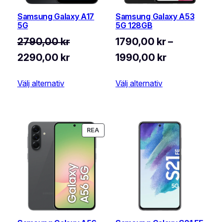
Samsung Galaxy A17
Samsung Galaxy A53
5G
5G 128GB
2790,00
kr
1790,00
kr
–
Det
Det
Prisintervall
2290,00
kr
1990,00
kr
ursprungliga
nuvarande
1790,00 kr
Välj alternativ
Välj alternativ
priset
priset
till
var:
är:
1990,00 kr
2790,00 kr.
2290,00 kr.
PRODUKTER
REA
PÅ
REA