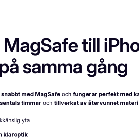
D
0
.
e
U
1
K
k
6
T
m
r
E
MagSafe till iPho
ä
R
.
P
n
Å
g
a på samma gång
R
d
E
A
r snabbt med MagSafe
och
fungerar perfekt med 
tusentals timmar
och
tillverkat av återvunnet materi
kkänslig yta
h klaroptik