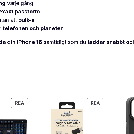
ng
varje gång
exakt passform
tan att
bulk-a
r telefonen och planeten
da din iPhone 16
samtidigt som du
laddar snabbt och
PRODUKTER
PRODUKTER
REA
REA
PÅ
PÅ
REA
REA