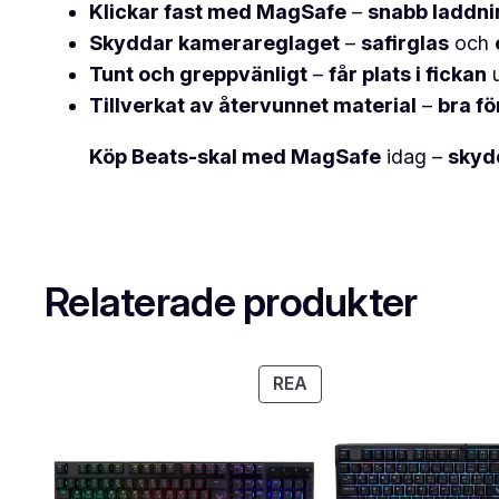
Klickar fast med MagSafe
–
snabb laddni
Skyddar kamerareglaget
–
safirglas
och
Tunt och greppvänligt
–
får plats i fickan
u
Tillverkat av återvunnet material
–
bra fö
Köp Beats-skal med MagSafe
idag –
skyd
Relaterade produkter
PRODUKTER
REA
PÅ
REA