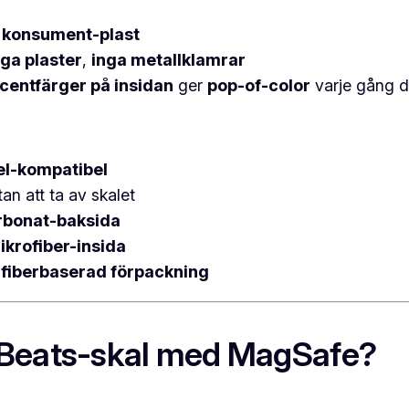
 konsument-plast
nga plaster
,
inga metallklamrar
centfärger på insidan
ger
pop-of-color
varje gång du
l-kompatibel
an att ta av skalet
rbonat-baksida
ikrofiber-insida
h
fiberbaserad förpackning
 Beats-skal med MagSafe?