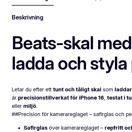
Beskrivning
Beats-skal med 
ladda och styl
Letar du efter ett
tunt och tåligt skal
som
ladda
är
precisionstillverkat för iPhone 16
,
testat i 
eller
miljö
.
##Precision för kamerareglaget – safirglas och pe
Safirglas
över kamerareglaget –
repfritt oc