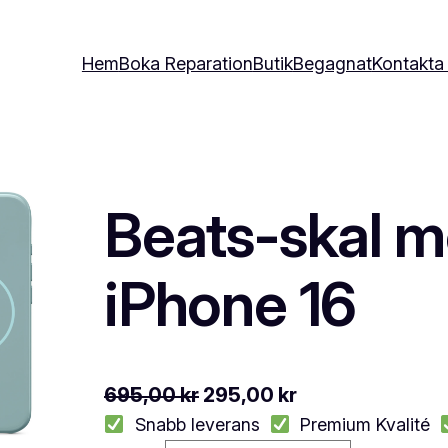
Hem
Boka Reparation
Butik
Begagnat
Kontakta
Beats-skal m
iPhone 16
D
D
695,00
kr
295,00
kr
Snabb leverans
e
Premium Kvalité
e