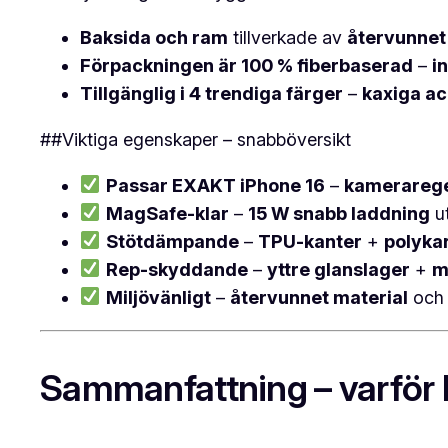
Baksida och ram
tillverkade av
återvunnet
Förpackningen är 100 % fiberbaserad
–
i
Tillgänglig i 4 trendiga färger
–
kaxiga ac
##Viktiga egenskaper – snabböversikt
Passar EXAKT iPhone 16
–
kamerarege
MagSafe-klar
–
15 W snabb laddning
ut
Stötdämpande
–
TPU-kanter
+
polyka
Rep-skyddande
–
yttre glanslager
+
m
Miljövänligt
–
återvunnet material
oc
Sammanfattning – varför