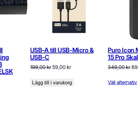
l
USB-A till USB-Micro &
Puro Icon 
ing
USB-C
15 Pro Skal
B
Det
Det
De
199,00
kr
59,00
kr
349,00
kr
89
ELSK
ursprungliga
nuvarande
ur
priset
priset
Välj alternativ
pri
Lägg till i varukorg
t
var:
är:
var
a
varande
199,00 kr.
59,00 kr.
34
iset
,00 kr.