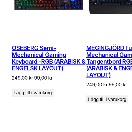
OSEBERG Semi-
MEGINGJÖRD Ful
Mechanical Gaming
Mechanical Gam
Keyboard -RGB (ARABISK &
Tangentbord RG
ENGELSK LAYOUT)
(ARABISK & ENG
LAYOUT)
Det
Det
249,00
kr
99,00
kr
Det
De
249,00
kr
99,00
kr
ursprungliga
nuvarande
ursprunglig
nu
priset
priset
Lägg till i varukorg
priset
pr
var:
är:
Lägg till i varukorg
var:
är:
249,00 kr.
99,00 kr.
249,00 kr.
99