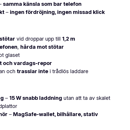
–
samma känsla som bar telefon
kt
–
ingen fördröjning, ingen missad klick
stötar
vid droppar upp till
1,2 m
lefonen
,
hårda mot stötar
t glaset
nt och vardags-repor
kan och
trasslar inte
i trådlös laddare
ng
–
15 W snabb laddning
utan att ta av skalet
dplattor
hör
–
MagSafe-wallet, bilhållare, stativ