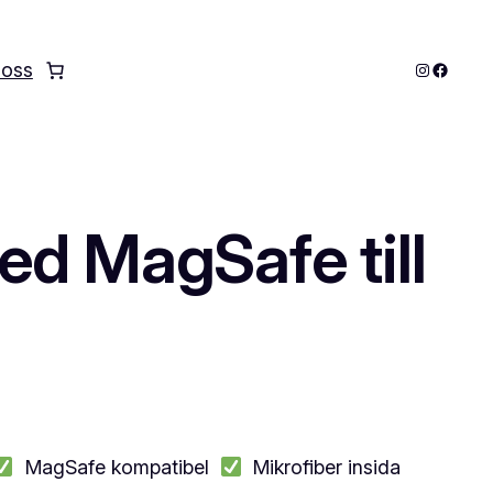
Instagram
Facebo
 oss
ed MagSafe till
MagSafe kompatibel
Mikrofiber insida