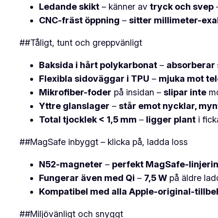
Ledande skikt
– känner av
tryck och svep
CNC-fräst öppning
–
sitter millimeter-exa
##Tåligt, tunt och greppvänligt
Baksida i hårt polykarbonat
–
absorberar 
Flexibla sidoväggar i TPU
–
mjuka mot te
Mikrofiber-foder
på insidan –
slipar inte
mo
Yttre glanslager
–
står emot nycklar, my
Total tjocklek < 1,5 mm
–
ligger plant
i fic
##MagSafe inbyggt – klicka på, ladda loss
N52-magneter
–
perfekt MagSafe-linjeri
Fungerar även med Qi
–
7,5 W
på äldre lad
Kompatibel med alla Apple-original-tillbe
##Miljövänligt och snyggt