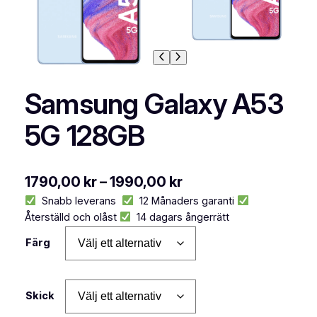
Samsung Galaxy A53
5G 128GB
P
1790,00
kr
–
1990,00
kr
Snabb leverans
12 Månaders garanti
r
Återställd och olåst
14 dagars ångerrätt
i
Färg
s
i
n
Skick
t