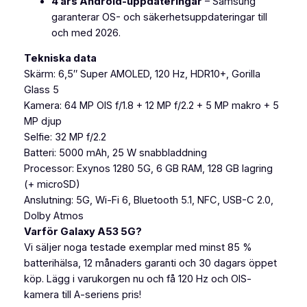
4 års Android-uppdateringar
– Samsung
garanterar OS- och säkerhetsuppdateringar till
och med 2026.
k
Tekniska data
r
Skärm: 6,5″ Super AMOLED, 120 Hz, HDR10+, Gorilla
Glass 5
Kamera: 64 MP OIS f/1.8 + 12 MP f/2.2 + 5 MP makro + 5
MP djup
Selfie: 32 MP f/2.2
Batteri: 5000 mAh, 25 W snabbladdning
Processor: Exynos 1280 5G, 6 GB RAM, 128 GB lagring
(+ microSD)
Anslutning: 5G, Wi-Fi 6, Bluetooth 5.1, NFC, USB-C 2.0,
Dolby Atmos
Varför Galaxy A53 5G?
Vi säljer noga testade exemplar med minst 85 %
batterihälsa, 12 månaders garanti och 30 dagars öppet
köp. Lägg i varukorgen nu och få 120 Hz och OIS-
kamera till A-seriens pris!