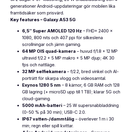
1
generationer Android-uppdateringar gör mobilen lika
2
framtidsäker som prisvärd.
8
k
Key features – Galaxy A53 5G
G
r
B
6,5″ Super AMOLED 120 Hz
– FHD+ 2400 ×
t
m
1080, 800 nits och 407 ppi för silkeslena
ä
scrollningar och jämn gaming.
i
n
64 MP OIS quad-kamera
– huvud f/1.8 + 12 MP
l
g
ultravid f/2.2 + 5 MP makro + 5 MP djup; 4K 30
d
fps och nattläge.
l
32 MP selfiekamera
– f/2.2, bred vinkel och AI-
1
porträtt för skarpa vlogg och videosamtal.
9
Exynos 1280 5 nm
– 8 kärnor, 6 GB RAM och 128
GB lagring (+ microSD upp till 1 TB); klarar 5G och
9
cloud-gaming.
0
5000 mAh-batteri
– 25 W supersnabbladdning
,
(0-50 % på 30 min); USB-C 2.0.
IP67 vatten-/dammtålig
– överlever 1 m i 30
0
min; regn eller spill kvittar.
0