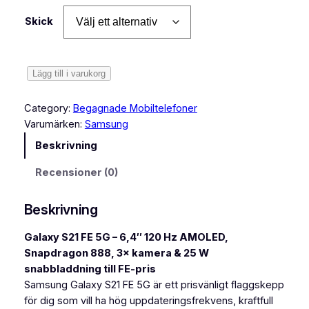
Skick
S
Lägg till i varukorg
a
m
Category:
Begagnade Mobiltelefoner
s
Varumärken:
Samsung
u
Beskrivning
n
g
Recensioner (0)
G
a
Beskrivning
l
a
Galaxy S21 FE 5G – 6,4″ 120 Hz AMOLED,
x
Snapdragon 888, 3× kamera & 25 W
y
snabbladdning till FE-pris
S
Samsung Galaxy S21 FE 5G är ett prisvänligt flaggskepp
2
för dig som vill ha hög uppdateringsfrekvens, kraftfull