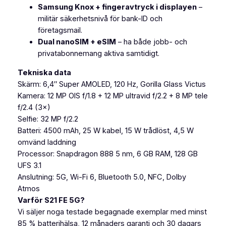
Samsung Knox + fingeravtryck i displayen
–
n
militär säkerhetsnivå för bank-ID och
g
företagsmail.
d
Dual nanoSIM + eSIM
– ha både jobb- och
privatabonnemang aktiva samtidigt.
Tekniska data
Skärm: 6,4″ Super AMOLED, 120 Hz, Gorilla Glass Victus
Kamera: 12 MP OIS f/1.8 + 12 MP ultravid f/2.2 + 8 MP tele
f/2.4 (3×)
Selfie: 32 MP f/2.2
Batteri: 4500 mAh, 25 W kabel, 15 W trådlöst, 4,5 W
omvänd laddning
Processor: Snapdragon 888 5 nm, 6 GB RAM, 128 GB
UFS 3.1
Anslutning: 5G, Wi-Fi 6, Bluetooth 5.0, NFC, Dolby
Atmos
Varför S21 FE 5G?
Vi säljer noga testade begagnade exemplar med minst
85 % batterihälsa, 12 månaders garanti och 30 dagars