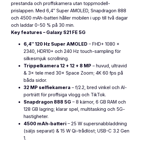
1
prestanda och proffskamera utan toppmodell-
F
prislappen. Med 6,4″ Super AMOLED, Snapdragon 888
E
och 4500 mAh-batteri håller mobilen i upp till två dagar
5
och laddar 0-50 % på 30 min.
G
Key features – Galaxy S21 FE 5G
1
6,4″ 120 Hz Super AMOLED
– FHD+ 1080 ×
2
2340, HDR10+ och 240 Hz touch-sampling för
8
silkesmjuk scrollning.
G
Trippelkamera 12 + 12 + 8 MP
– huvud, ultravid
B
& 3× tele med 30× Space Zoom; 4K 60 fps på
B
båda sidor.
e
32 MP selfiekamera
– f/2.2, bred vinkel och AI-
g
porträtt för proffsiga vlogg och TikTok.
a
Snapdragon 888 5G
– 8 kärnor, 6 GB RAM och
g
128 GB lagring; klarar spel, multitasking och 5G-
n
hastigheter.
a
4500 mAh-batteri
– 25 W supersnabbladdning
d
(säljs separat) & 15 W Qi-trådlöst; USB-C 3.2 Gen
m
1.
ä