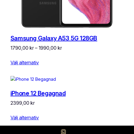
Samsung Galaxy A53 5G 128GB
Prisintervall:
1790,00
kr
–
1990,00
kr
1790,00 kr
Välj alternativ
till
1990,00 kr
iPhone 12 Begagnad
2399,00
kr
Välj alternativ