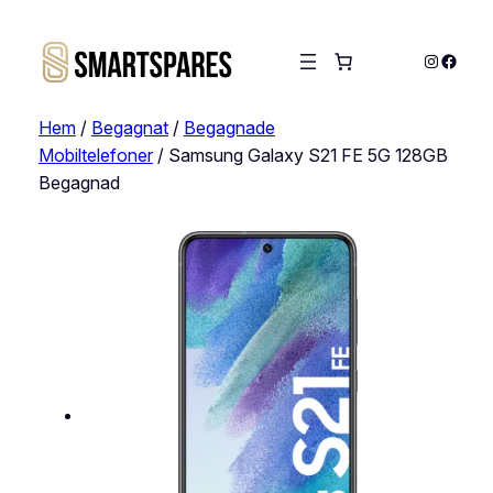
Instagra
Faceb
Hem
/
Begagnat
/
Begagnade
Mobiltelefoner
/ Samsung Galaxy S21 FE 5G 128GB
Begagnad